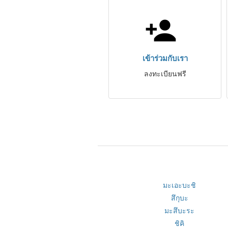
เข้าร่วมกับเรา
ลงทะเบียนฟรี
มะเอะบะชิ
สึกุบะ
มะสึบะระ
ชิคิ