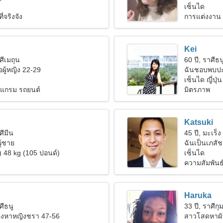
เซ็นได
่จริงจัง
การแต่งงาน
Kei
ศีเมถุน
60 ปี, ราศีธน
ผู้หญิง 22-29
ฉันชอบพบปะ
เซ็นได ญี่ปุ่น
แกรม รถยนต์
มิตรภาพ
Katsuki
ศีมีน
45 ปี, มะเร็ง
ู้ชาย
ฉันเป็นเภสัช
) 48 kg (105 ปอนด์)
เซ็นได
ความสัมพันธ
Haruka
ศีธนู
33 ปี, ราศีกุม
มองหาหญิงชรา 47-56
สาวโสดหาผั