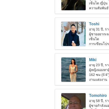
เซ็นได ญี่ปุ่น
ความสัมพันธ์ที
Toshi
อายุ 31 ปี, รา
ผู้ชายอยากเจอ
เซ็นได
การเขียนโปร
Miki
อายุ 23 ปี, รา
ผู้หญิงมองหาผ
162 ซม (5'4"
งานแต่งงาน
Tomohiro
อายุ 58 ปี, รา
ผู้ชายกำลัง