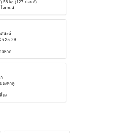
") 58 kg (127 ปอนด์)
ีโอเกมส์
ศีสิงห์
ีย 25-29
ชายหาด
ิก
งมองหาคู่
ลี้ยง