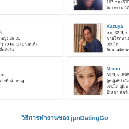
167 ซม (5'6
จิตรกรรม วีด
Kazuya
ย์
อายุ 32 ปี, รา
ู้หญิง 26-31
ชายโสดหาเม
") 78 kg (171 ปอนด์)
เซ็นได
ี่แท้จริง
ยิมนาสติก 
Minori
ฤษภ
30 ปี, ราศีพิจ
้ชายที่กล้าหาญ
ผู้หญิงที่กำลั
เซ็นได ญี่ปุ่น
ปีนเขา สัตว์เ
วิธีการทำงานของ jpnDatingGo