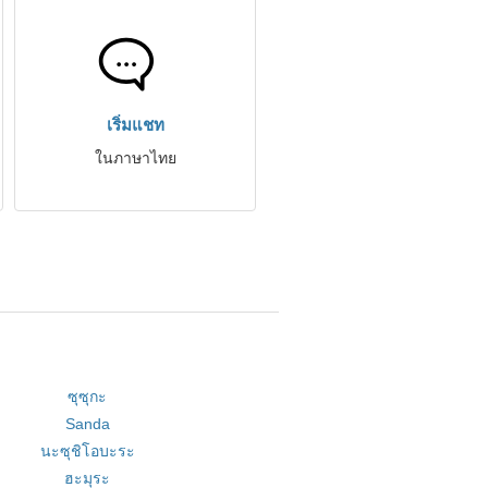
เริ่มแชท
ในภาษาไทย
ซุซุกะ
Sanda
นะซุชิโอบะระ
ฮะมุระ