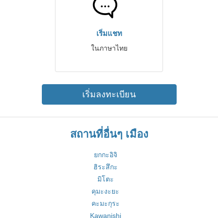
เริ่มแชท
ในภาษาไทย
เริ่มลงทะเบียน
สถานที่อื่นๆ เมือง
ยกกะอิจิ
ฮิระสึกะ
มิโตะ
คุมะงะยะ
คะมะกุระ
Kawanishi