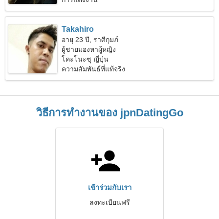
Takahiro
อายุ 23 ปี, ราศีกุมภ์
ผู้ชายมองหาผู้หญิง
โคะโนะซุ ญี่ปุ่น
ความสัมพันธ์ที่แท้จริง
วิธีการทำงานของ jpnDatingGo
เข้าร่วมกับเรา
ลงทะเบียนฟรี