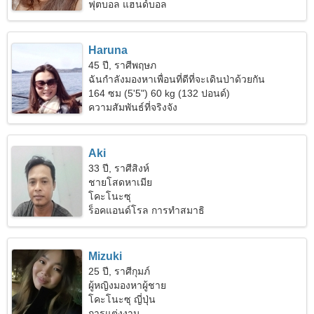
ฟุตบอล แฮนด์บอล
Haruna
45 ปี, ราศีพฤษภ
ฉันกำลังมองหาเพื่อนที่ดีที่จะเดินป่าด้วยกัน
164 ซม (5'5") 60 kg (132 ปอนด์)
ความสัมพันธ์ที่จริงจัง
Aki
33 ปี, ราศีสิงห์
ชายโสดหาเมีย
โคะโนะซุ
ร็อคแอนด์โรล การทำสมาธิ
Mizuki
25 ปี, ราศีกุมภ์
ผู้หญิงมองหาผู้ชาย
โคะโนะซุ ญี่ปุ่น
การแต่งงาน