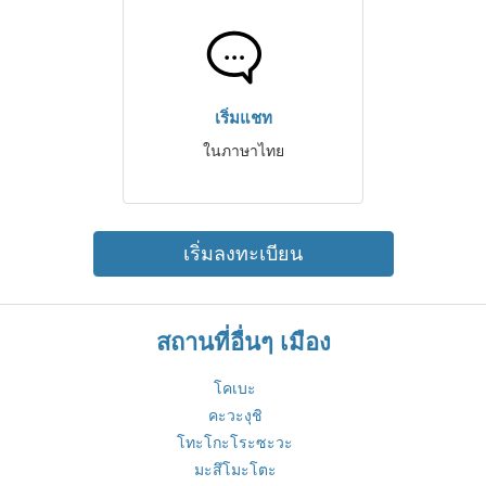
เริ่มแชท
ในภาษาไทย
เริ่มลงทะเบียน
สถานที่อื่นๆ เมือง
โคเบะ
คะวะงุชิ
โทะโกะโระซะวะ
มะสึโมะโตะ