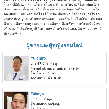
ใหม่ๆ ที่มีศักยภาพผ่านโอกาสในการสร้างเครือข่ายที่ไม่เหมือนใคร
ทำการค้นหาขั้นสูงสำหรับเนื้อคู่ของคุณ คนที่คุณรักที่มีความสนใจ
คล้ายกันบนอินเทอร์เน็ตโดยใช้เครื่องมือค้นหา โครงการช่วยให้คุณ
สามารถเพิ่มรูปภาพในการแชทพิเศษและสร้างโปรไฟล์ที่คุณชื่นชอบ
ด้วยการค้นหาขั้นสูง คุณสามารถค้นหาเพื่อนที่ใช่สำหรับวันที่จริงจัง
เข้าร่วมเว็บไซต์หาคู่ฟรีโคะโนะซุสำหรับคนในท้องถิ่น ชาวต่างชาติ
นักท่องเที่ยว
ผู้ชายและผู้หญิงออนไลน์
Yuichiro
อายุ 57 ปี, ราศีธนู
ผู้ชายกำลังมองหาหญิงชรา 49-54
โคะโนะซุ ญี่ปุ่น
ความสัมพันธ์ระยะสั้น
Takaya
34 ปี, ราศีพฤษภ
ผู้ชายอยากเจอผู้หญิง