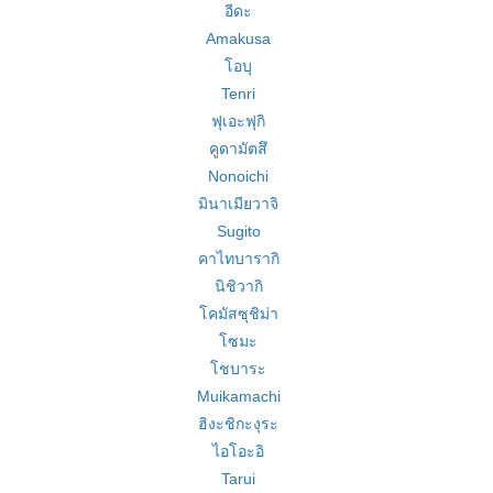
อีดะ
Amakusa
โอบุ
Tenri
ฟุเอะฟุกิ
คูดามัตสึ
Nonoichi
มินาเมียวาจิ
Sugito
คาไทบารากิ
นิชิวากิ
โคมัสซุชิม่า
โซมะ
โชบาระ
Muikamachi
ฮิงะชิกะงุระ
ไอโอะอิ
Tarui