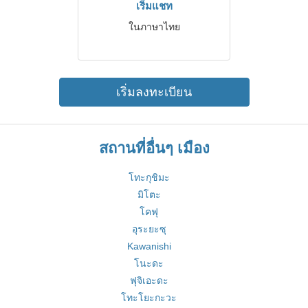
เริ่มแชท
ในภาษาไทย
เริ่มลงทะเบียน
สถานที่อื่นๆ เมือง
โทะกุชิมะ
มิโตะ
โคฟุ
อุระยะซุ
Kawanishi
โนะดะ
ฟุจิเอะดะ
โทะโยะกะวะ